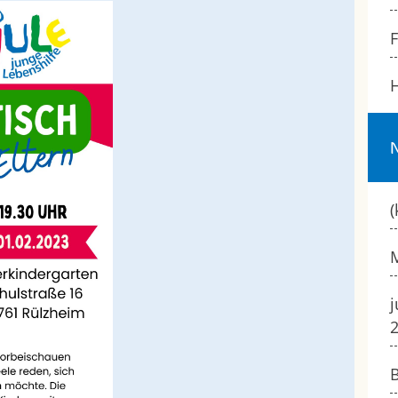
H
(
M
j