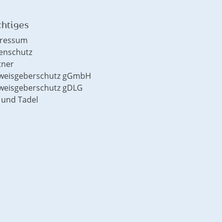
htiges
ressum
enschutz
tner
weisgeberschutz gGmbH
weisgeberschutz gDLG
 und Tadel