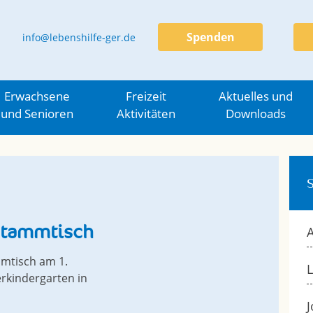
Spenden
info@lebenshilfe-ger.de
Erwachsene
Freizeit
Aktuelles und
und Senioren
Aktivitäten
Downloads
Stammtisch
A
mtisch am 1.
L
rkindergarten in
J