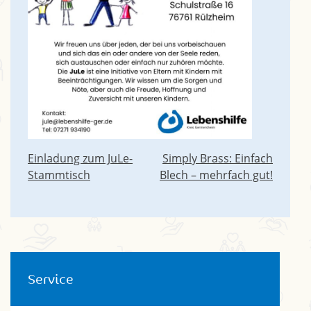
Beitragsnavigation
Einladung zum JuLe-
Simply Brass: Einfach
Stammtisch
Blech – mehrfach gut!
Service