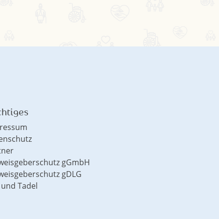
htiges
ressum
enschutz
tner
weisgeberschutz gGmbH
weisgeberschutz gDLG
 und Tadel