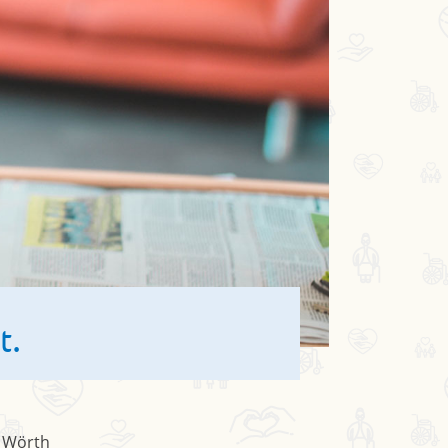
t.
 Wörth