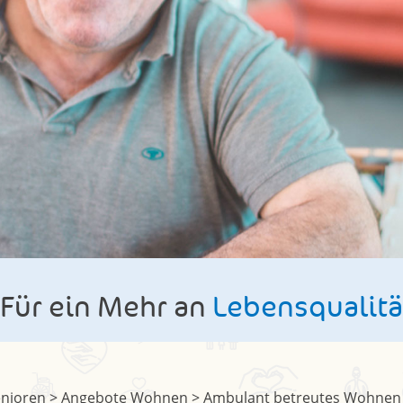
Für ein Mehr an
Lebensqualitä
nioren
>
Angebote Wohnen
>
Ambulant betreutes Wohnen