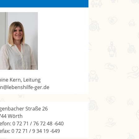
ine Kern, Leitung
n@lebenshilfe-ger.de
genbacher Straße 26
744 Wörth
efon: 0 72 71 / 76 72 48 -640
efax: 0 72 71 / 9 34 19 -649