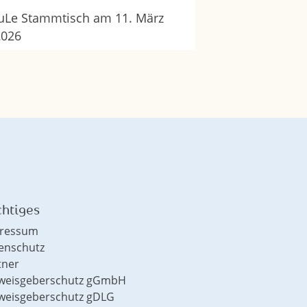
uLe Stammtisch am 11. März
2026
htiges
ressum
enschutz
tner
weisgeberschutz gGmbH
weisgeberschutz gDLG