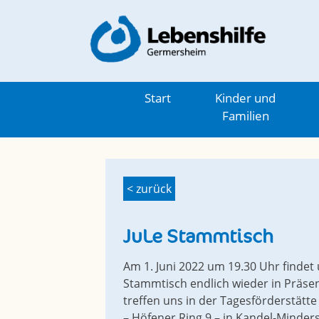
Skip
to
content
Start
Kinder und
Familien
< zurück
JuLe Stammtisch
Am 1. Juni 2022 um 19.30 Uhr findet 
Stammtisch endlich wieder in Präsenz
treffen uns in der Tagesförderstätte
– Höfener Ring 9 – in Kandel-Minder