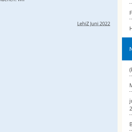
LehiZ Juni 2022
H
(
M
j