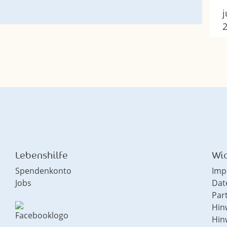
j
Lebenshilfe
Wic
Spendenkonto
Imp
Jobs
Dat
Par
Hin
Hin