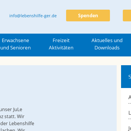
Spenden
info@lebenshilfe-ger.de
Erwachsene
Freizeit
Aktuelles und
und Senioren
Aktivitäten
Downloads
A
unser JuLe
L
 statt. Wir
 der Lebenshilfe
J
slachen. Wir